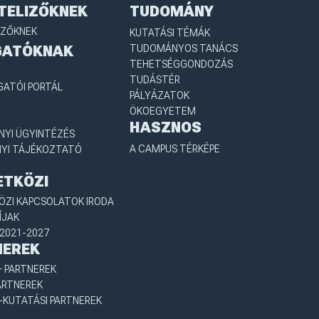
TELIZŐKNEK
TUDOMÁNY
IZŐKNEK
KUTATÁSI TÉMÁK
GATÓKNAK
TUDOMÁNYOS TANÁCS
TEHETSÉGGONDOZÁS
TUDÁSTÉR
GATÓI PORTÁL
PÁLYÁZATOK
ÖKOEGYETEM
HASZNOS
YI ÜGYINTÉZÉS
A CAMPUS TÉRKÉPE
YI TÁJÉKOZTATÓ
ETKÖZI
ZI KAPCSOLATOK IRODA
ÍJAK
2021-2027
NEREK
 PARTNEREK
ARTNEREK
-KUTATÁSI PARTNEREK