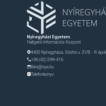
Nyíregyházi Egyetem
Hallgatói Információs Központ
4400 Nyíregyháza, Sóstói u. 31/B - 'A' épül
+36 (42) 599-416
felvi@nye.hu
Telefonkönyv