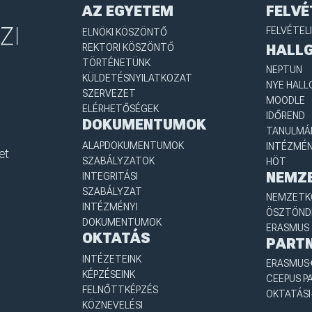
AZ EGYETEM
FELVÉ
FELVÉTEL
ELNÖKI KÖSZÖNTŐ
REKTORI KÖSZÖNTŐ
HALL
TÖRTÉNETÜNK
NEPTUN
KÜLDETÉSNYILATKOZAT
NYE HALL
SZERVEZET
MOODLE
ELÉRHETŐSÉGEK
IDŐREND
DOKUMENTUMOK
TANULMÁN
ALAPDOKUMENTUMOK
INTÉZMÉN
et
SZABÁLYZATOK
HÖT
NEMZ
INTEGRITÁSI
SZABÁLYZAT
NEMZETKÖ
INTÉZMÉNYI
ÖSZTÖND
DOKUMENTUMOK
ERASMUS 
OKTATÁS
PART
INTÉZETEINK
ERASMUS+
KÉPZÉSEINK
CEEPUS P
FELNŐTTKÉPZÉS
OKTATÁSI
KÖZNEVELÉSI