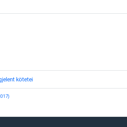
elent kötetei
2017)