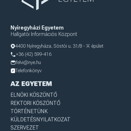
Nyíregyházi Egyetem
Hallgatói Információs Központ
4400 Nyíregyháza, Sóstói u. 31/B - 'A' épület
+36 (42) 599-416
felvi@nye.hu
Telefonkönyv
AZ EGYETEM
ELNÖKI KÖSZÖNTŐ
REKTORI KÖSZÖNTŐ
TÖRTÉNETÜNK
KÜLDETÉSNYILATKOZAT
SZERVEZET