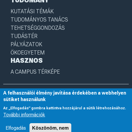
TUDOMÁNY
KUTATÁSI TÉMÁK
TUDOMÁNYOS TANÁCS
TEHETSÉGGONDOZÁS
TUDÁSTÉR
PÁLYÁZATOK
ÖKOEGYETEM
HASZNOS
A CAMPUS TÉRKÉPE
A felhasználói élmény javítása érdekében a webhelyen
© 2025 Nyíregyházi Egyetem
I
nye.hu
I
Minden jog fenntartva
sütiket használunk
Az „Elfogadás” gombra kattintva hozzájárul a sütik létrehozásához.
További információk
Elfogadás
Köszönöm, nem