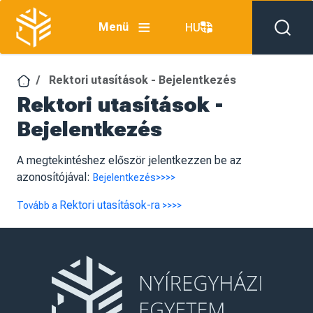
Ugrás a tartalomra
Menü
HU
Rektori utasítások - Bejelentkezés
Rektori utasítások -
Bejelentkezés
A megtekintéshez először jelentkezzen be az
azonosítójával:
Bejelentkezés>>>>
Rektori utasítások-ra
Tovább a
>>>>