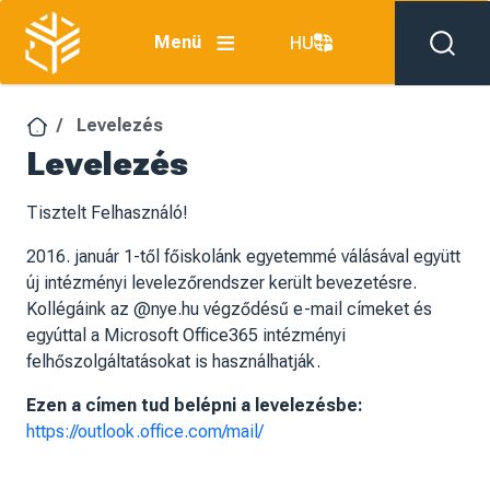
Ugrás a tartalomra
Menü
HU
Levelezés
Levelezés
Tisztelt Felhasználó!
2016. január 1-től főiskolánk egyetemmé válásával együtt
új intézményi levelezőrendszer került bevezetésre.
Kollégáink az
@nye.hu
végződésű e-mail címeket és
egyúttal a Microsoft Office365 intézményi
felhőszolgáltatásokat is használhatják.
Ezen a címen tud belépni a levelezésbe:
https://outlook.office.com/mail/