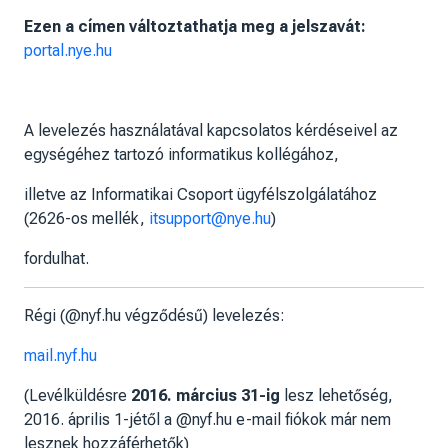
Ezen a címen változtathatja meg a jelszavát:
portal.nye.hu
A levelezés használatával kapcsolatos kérdéseivel az
egységéhez tartozó informatikus kollégához,
illetve az Informatikai Csoport ügyfélszolgálatához
(
2626-os mellék,
itsupport@nye.hu
)
fordulhat.
Régi (@nyf.hu végződésű) levelezés:
mail.nyf.hu
(Levélküldésre
2016. március 31-ig
lesz lehetőség,
2016. április 1-jétől
a @nyf.hu e-mail fiókok már nem
lesznek hozzáférhetők)