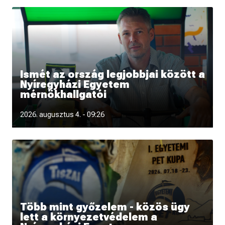
Ismét az ország legjobbjai között a
Nyíregyházi Egyetem
mérnökhallgatói
„Úgy tűnik, kibéreltük a dobogó második fokát” - interjú
2026. augusztus 4. - 09:26
Krajnyik Károllyal a
Több mint győzelem - közös ügy
lett a környezetvédelem a