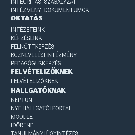
INTEGRITÁSI SZABÁLYZAT
INTÉZMÉNYI DOKUMENTUMOK
OKTATÁS
INTÉZETEINK
KÉPZÉSEINK
FELNŐTTKÉPZÉS
KÖZNEVELÉSI INTÉZMÉNY
PEDAGÓGUSKÉPZÉS
FELVÉTELIZŐKNEK
FELVÉTELIZŐKNEK
HALLGATÓKNAK
NEPTUN
NYE HALLGATÓI PORTÁL
MOODLE
IDŐREND
TANULMÁNYI ÜGYINTÉZÉS