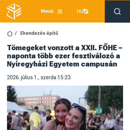
Ugrás a tartalomra
Menü
HU
Elrendezés építő
Tömegeket vonzott a XXII. FŐHE –
naponta több ezer fesztiválozó a
Nyíregyházi Egyetem campusán
2026. július 1., szerda 15:23