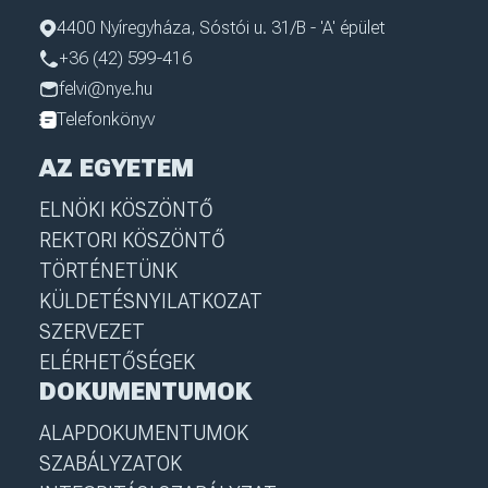
4400 Nyíregyháza, Sóstói u. 31/B - 'A' épület
+36 (42) 599-416
felvi@nye.hu
Telefonkönyv
AZ EGYETEM
ELNÖKI KÖSZÖNTŐ
REKTORI KÖSZÖNTŐ
TÖRTÉNETÜNK
KÜLDETÉSNYILATKOZAT
SZERVEZET
ELÉRHETŐSÉGEK
DOKUMENTUMOK
ALAPDOKUMENTUMOK
SZABÁLYZATOK