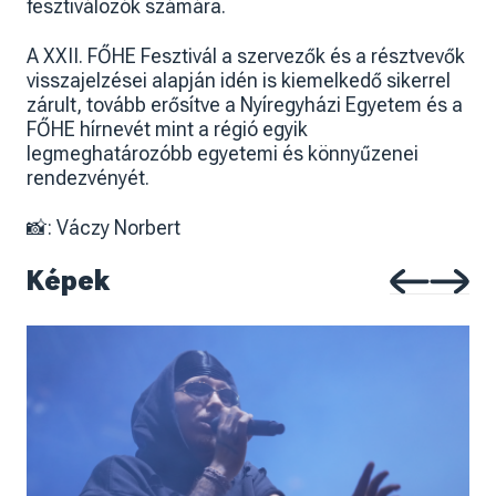
fesztiválozók számára.
A XXII. FŐHE Fesztivál a szervezők és a résztvevők
visszajelzései alapján idén is kiemelkedő sikerrel
zárult, tovább erősítve a Nyíregyházi Egyetem és a
FŐHE hírnevét mint a régió egyik
legmeghatározóbb egyetemi és könnyűzenei
rendezvényét.
📸: Váczy Norbert
Képek