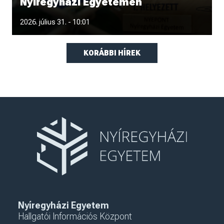
Nyíregyházi Egyetemen
Hónapokon át tartó felkészülés, közös tervezés, fizikai
2026. július 31. - 10:01
munka, kitartás és péld
KORÁBBI HÍREK
Nyíregyházi Egyetem
Hallgatói Információs Központ