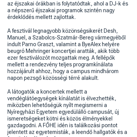
az éjszakai órákban is folytatódtak, ahol a DJ-k és
a népszerű éjszakai programok szintén nagy
érdeklődés mellett zajlottak.
A fesztivál legnagyobb közönségsikerét Desh,
Manuel, a Szabolcs-Szatmár-Bereg vármegyéből
indult Parno Graszt, valamint a ByeAlex helyére
beugró Mehringer koncertjei aratták, akik több
ezer fesztiválozót mozgattak meg. A fellépők
mellett a rendezvény teljes programkínálata
hozzájárult ahhoz, hogy a campus mindhárom
napon pezsgő közösségi térré alakult.
A látogatók a koncertek mellett a
vendéglátóegységek kínálatát is élvezhették,
miközben lehetőségük nyílt megismerni a
Nyíregyházi Egyetem egyedülálló campusát, új
ismeretségeket kötni és közös élményekkel
gazdagodni. A FŐHE idén is találkozási pontot
jelentett az egyetemisták, a leendő hallgatók és a