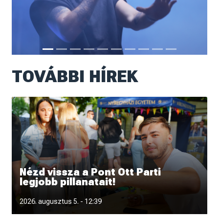
TOVÁBBI HÍREK
Nézd vissza a Pont Ott Parti
legjobb pillanatait!
Fotókon és videón is újra átélheted a Pont Ott Parti
2026. augusztus 5. - 12:39
hangulatát.