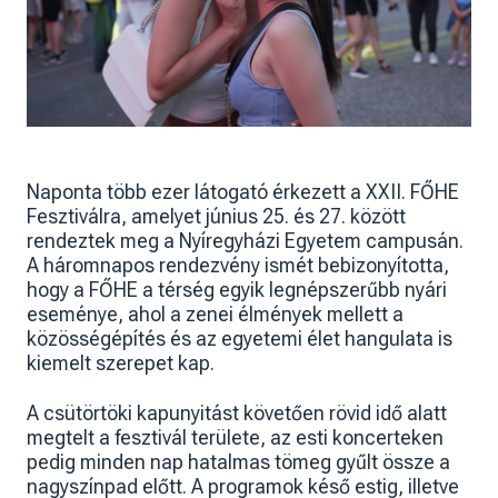
Naponta több ezer látogató érkezett a XXII. FŐHE
Fesztiválra, amelyet június 25. és 27. között
rendeztek meg a Nyíregyházi Egyetem campusán.
A háromnapos rendezvény ismét bebizonyította,
hogy a FŐHE a térség egyik legnépszerűbb nyári
eseménye, ahol a zenei élmények mellett a
közösségépítés és az egyetemi élet hangulata is
kiemelt szerepet kap.
A csütörtöki kapunyitást követően rövid idő alatt
megtelt a fesztivál területe, az esti koncerteken
pedig minden nap hatalmas tömeg gyűlt össze a
nagyszínpad előtt. A programok késő estig, illetve