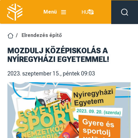
Ugrás a tartalomra
Menü
HU
Elrendezés építő
MOZDULJ KÖZÉPISKOLÁS A
NYÍREGYHÁZI EGYETEMMEL!
2023. szeptember 15., péntek 09:03