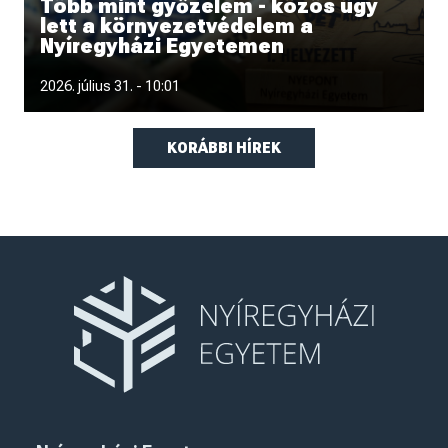
Több mint győzelem - közös ügy
lett a környezetvédelem a
Nyíregyházi Egyetemen
Hónapokon át tartó felkészülés, közös tervezés, fizikai
2026. július 31. - 10:01
munka, kitartás és péld
KORÁBBI HÍREK