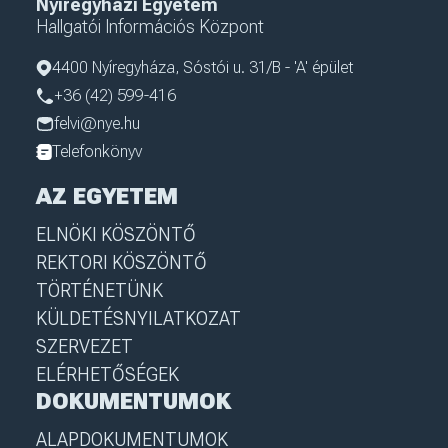
Nyíregyházi Egyetem
Hallgatói Információs Központ
4400 Nyíregyháza, Sóstói u. 31/B - 'A' épület
+36 (42) 599-416
felvi@nye.hu
Telefonkönyv
AZ EGYETEM
ELNÖKI KÖSZÖNTŐ
REKTORI KÖSZÖNTŐ
TÖRTÉNETÜNK
KÜLDETÉSNYILATKOZAT
SZERVEZET
ELÉRHETŐSÉGEK
DOKUMENTUMOK
ALAPDOKUMENTUMOK