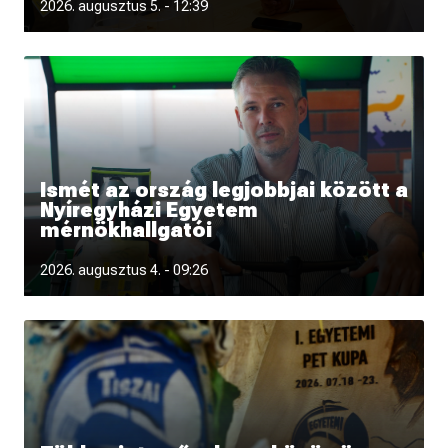
Fotókon és videón is újra átélheted a Pont Ott Parti
2026. augusztus 5. - 12:39
hangulatát.
Ismét az ország legjobbjai között a
Nyíregyházi Egyetem
mérnökhallgatói
„Úgy tűnik, kibéreltük a dobogó második fokát” - interjú
2026. augusztus 4. - 09:26
Krajnyik Károllyal a