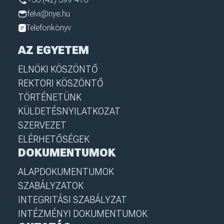
felvi@nye.hu
Telefonkönyv
AZ EGYETEM
ELNÖKI KÖSZÖNTŐ
REKTORI KÖSZÖNTŐ
TÖRTÉNETÜNK
KÜLDETÉSNYILATKOZAT
SZERVEZET
ELÉRHETŐSÉGEK
DOKUMENTUMOK
ALAPDOKUMENTUMOK
SZABÁLYZATOK
INTEGRITÁSI SZABÁLYZAT
INTÉZMÉNYI DOKUMENTUMOK