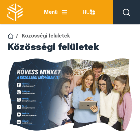
Ugrás a tartalomra
Menü
HU
Közösségi felületek
Közösségi felületek