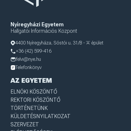
Nyíregyházi Egyetem
Hallgatói Információs Központ
4400 Nyíregyháza, Sóstói u. 31/B - 'A' épület
+36 (42) 599-416
felvi@nye.hu
Telefonkönyv
AZ EGYETEM
ELNÖKI KÖSZÖNTŐ
REKTORI KÖSZÖNTŐ
TÖRTÉNETÜNK
KÜLDETÉSNYILATKOZAT
SZERVEZET