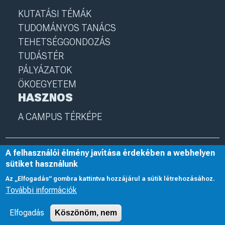
KUTATÁSI TÉMÁK
TUDOMÁNYOS TANÁCS
TEHETSÉGGONDOZÁS
TUDÁSTÉR
PÁLYÁZATOK
ÖKOEGYETEM
HASZNOS
A CAMPUS TÉRKÉPE
A felhasználói élmény javítása érdekében a webhelyen
© 2025 Nyíregyházi Egyetem
I
nye.hu
I
Minden jog fenntartva
sütiket használunk
Az „Elfogadás” gombra kattintva hozzájárul a sütik létrehozásához.
További információk
Elfogadás
Köszönöm, nem