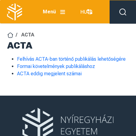
Ugrás a tartalomra
Menü
HU
ACTA
ACTA
Felhívás ACTA-ban történő publikálás lehetőségére
Formai követelmények publikáláshoz
ACTA eddig megjelent számai